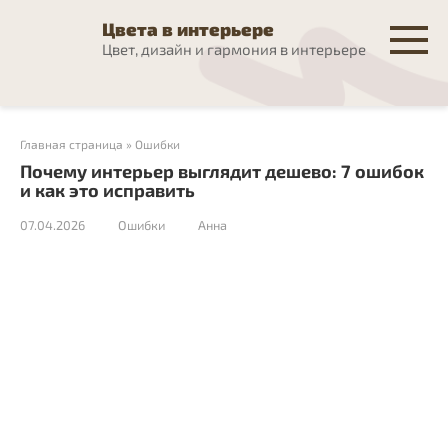
Перейти
Цвета в интерьере
к
Цвет, дизайн и гармония в интерьере
контенту
Главная страница
»
Ошибки
Почему интерьер выглядит дешево: 7 ошибок
и как это исправить
07.04.2026
Ошибки
Анна